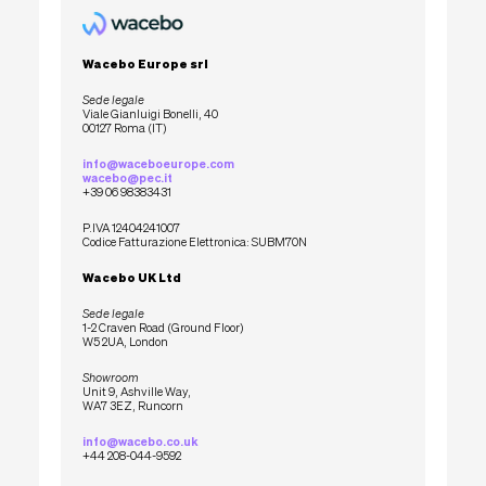
Wacebo Europe srl
Sede legale
Viale Gianluigi Bonelli, 40
00127 Roma (IT)
info@waceboeurope.com
wacebo@pec.it
+39 06 98383431
P.IVA 12404241007
Codice Fatturazione Elettronica: SUBM70N
Wacebo UK Ltd
Sede legale
1-2 Craven Road (Ground Floor)
W5 2UA, London
Showroom
Unit 9, Ashville Way,
WA7 3EZ, Runcorn
info@wacebo.co.uk
+44 208-044-9592