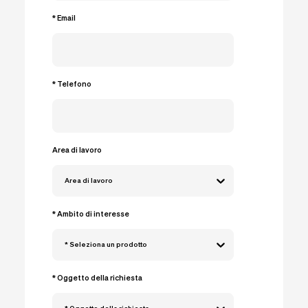
Assistenza RMA
* Email
Wacebo
SmartArreda
Downloads
* Telefono
Contatti
IT
EU
UK
USA
Area di lavoro
Area di lavoro
* Ambito di interesse
* Seleziona un prodotto
* Oggetto della richiesta