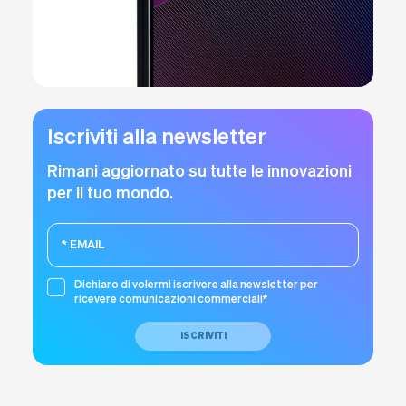
Iscriviti alla newsletter
Rimani aggiornato su tutte le innovazioni
per il tuo mondo.
Dichiaro di volermi iscrivere alla newsletter per
ricevere comunicazioni commerciali*
ISCRIVITI