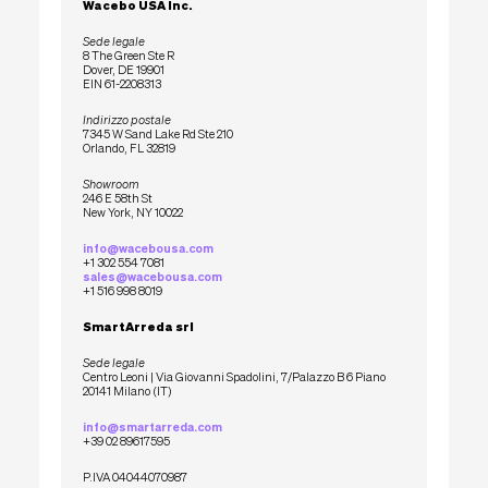
Wacebo USA Inc.
Sede legale
8 The Green Ste R
Dover, DE 19901
EIN 61-2208313
Indirizzo postale
7345 W Sand Lake Rd Ste 210
Orlando, FL 32819
Showroom
246 E 58th St
New York, NY 10022
info@wacebousa.com
+1 302 554 7081
sales@wacebousa.com
+1 516 998 8019
SmartArreda srl
Sede legale
Centro Leoni | Via Giovanni Spadolini, 7/Palazzo B 6 Piano
20141 Milano (IT)
info@smartarreda.com
+39 02 89617595
P.IVA 04044070987