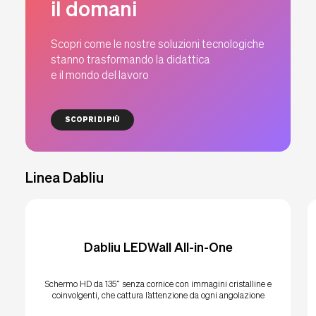
il domani
Assistenza RMA
Wacebo
SmartArreda
Scopri come le nostre soluzioni tecnologiche
stanno trasformando la didattica
e il mondo del lavoro
Downloads
Contatti
SCOPRI DI PIÙ
IT
EU
UK
USA
Linea Dabliu
Dabliu LEDWall All-in-One
Schermo HD da 135” senza cornice con immagini cristalline e
coinvolgenti, che cattura l’attenzione da ogni angolazione