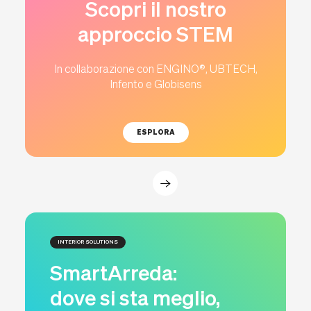
Scopri il nostro
approccio STEM
In collaborazione con ENGINO®, UBTECH,
Infento e Globisens
ESPLORA
INTERIOR SOLUTIONS
SmartArreda:
dove si sta meglio,