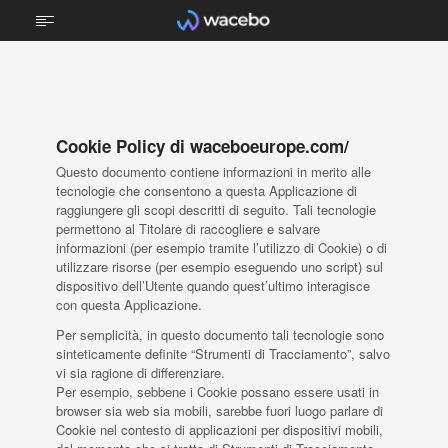
CHI SIAMO
TECNOLOGIA
Cookie Policy di waceboeurope.com/
Questo documento contiene informazioni in merito alle
STEM
tecnologie che consentono a questa Applicazione di
raggiungere gli scopi descritti di seguito. Tali tecnologie
TECNICA PROFESSIONALE
permettono al Titolare di raccogliere e salvare
informazioni (per esempio tramite l’utilizzo di Cookie) o di
SPORTS
utilizzare risorse (per esempio eseguendo uno script) sul
dispositivo dell’Utente quando quest’ultimo interagisce
ARREDI
con questa Applicazione.
Per semplicità, in questo documento tali tecnologie sono
PROGETTI
sinteticamente definite “Strumenti di Tracciamento”, salvo
vi sia ragione di differenziare.
BRAIN FOOD
Per esempio, sebbene i Cookie possano essere usati in
browser sia web sia mobili, sarebbe fuori luogo parlare di
Cookie nel contesto di applicazioni per dispositivi mobili,