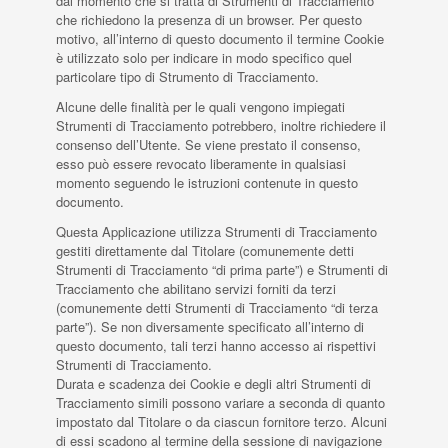
dal momento che si tratta di Strumenti di Tracciamento
che richiedono la presenza di un browser. Per questo
Assistenza RMA
motivo, all’interno di questo documento il termine Cookie
è utilizzato solo per indicare in modo specifico quel
Wacebo
SmartArreda
particolare tipo di Strumento di Tracciamento.
Alcune delle finalità per le quali vengono impiegati
Downloads
Strumenti di Tracciamento potrebbero, inoltre richiedere il
Contatti
consenso dell’Utente. Se viene prestato il consenso,
esso può essere revocato liberamente in qualsiasi
momento seguendo le istruzioni contenute in questo
documento.
IT
EU
UK
USA
Questa Applicazione utilizza Strumenti di Tracciamento
gestiti direttamente dal Titolare (comunemente detti
Strumenti di Tracciamento “di prima parte”) e Strumenti di
Tracciamento che abilitano servizi forniti da terzi
(comunemente detti Strumenti di Tracciamento “di terza
parte”). Se non diversamente specificato all’interno di
questo documento, tali terzi hanno accesso ai rispettivi
Strumenti di Tracciamento.
Durata e scadenza dei Cookie e degli altri Strumenti di
Tracciamento simili possono variare a seconda di quanto
impostato dal Titolare o da ciascun fornitore terzo. Alcuni
di essi scadono al termine della sessione di navigazione