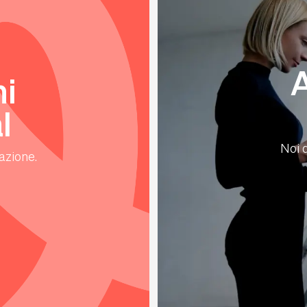
A
ni
l
Noi d
azione.