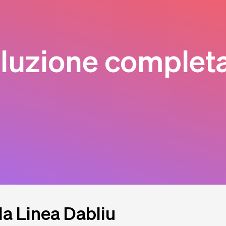
oluzione complet
 la Linea Dabliu