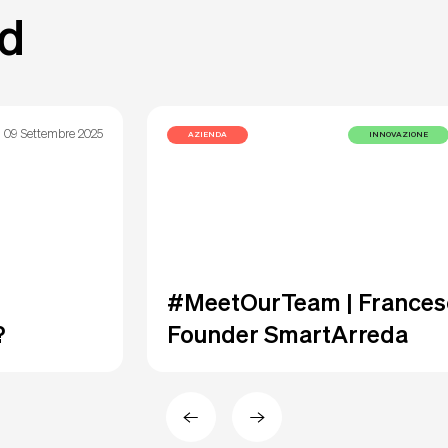
od
09 Settembre 2025
AZIENDA
INNOVAZIONE
#MeetOurTeam | Frances
?
Founder SmartArreda