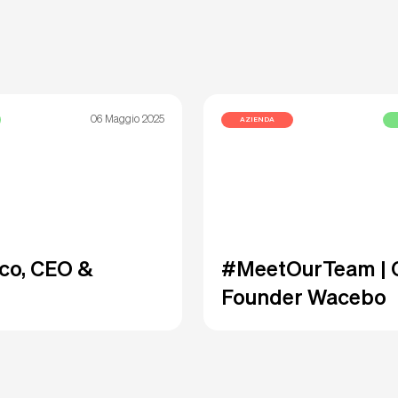
06 Maggio 2025
AZIENDA
co, CEO &
#MeetOurTeam | C
Founder Wacebo