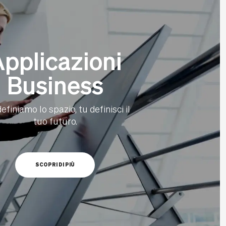
pplicazioni
Business
efiniamo lo spazio, tu definisci il
tuo futuro.
SCOPRI DI PIÙ