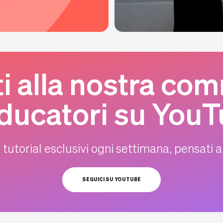
ti alla nostra co
educatori su YouT
 tutorial esclusivi ogni settimana, pensati
SEGUICI SU YOUTUBE