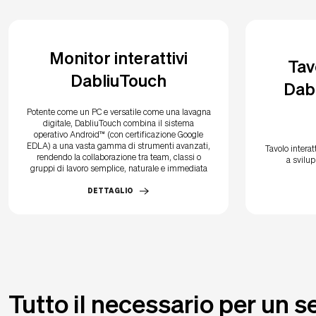
Monitor interattivi
Tav
DabliuTouch
Dabl
Potente come un PC e versatile come una lavagna
digitale, DabliuTouch combina il sistema
operativo Android™ (con certificazione Google
EDLA) a una vasta gamma di strumenti avanzati,
Tavolo interat
rendendo la collaborazione tra team, classi o
a svilup
gruppi di lavoro semplice, naturale e immediata
DETTAGLIO
Tutto il necessario per un s