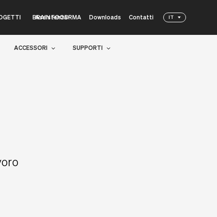
Assistenza RMA
Downloads
Contatti
OGETTI
BRAIN FOOD
IT
Wacebo
SmartArreda
ACCESSORI
SUPPORTI
voro