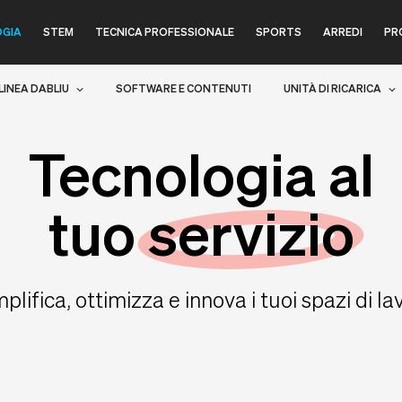
GIA
STEM
TECNICA PROFESSIONALE
SPORTS
ARREDI
PR
LINEA DABLIU
SOFTWARE E CONTENUTI
UNITÀ DI RICARICA
Tecnologia al
tuo
servizio
plifica, ottimizza e innova i tuoi spazi di la