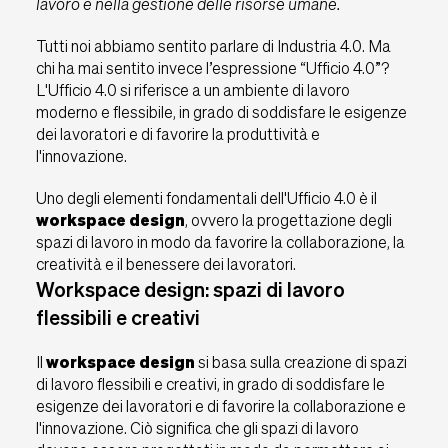
lavoro e nella gestione delle risorse umane.
Assistenza RMA
Tutti noi abbiamo sentito parlare di Industria 4.0. Ma
Wacebo
SmartArreda
chi ha mai sentito invece l’espressione “Ufficio 4.0”?
L'Ufficio 4.0 si riferisce a un ambiente di lavoro
Downloads
moderno e flessibile, in grado di soddisfare le esigenze
dei lavoratori e di favorire la produttività e
Contatti
l'innovazione.
Uno degli elementi fondamentali dell'Ufficio 4.0 è il
IT
EU
UK
USA
workspace design
, ovvero la progettazione degli
spazi di lavoro in modo da favorire la collaborazione, la
creatività e il benessere dei lavoratori.
Workspace design: spazi di lavoro
flessibili e creativi
Il
workspace design
si basa sulla creazione di spazi
di lavoro flessibili e creativi, in grado di soddisfare le
esigenze dei lavoratori e di favorire la collaborazione e
l'innovazione. Ciò significa che gli spazi di lavoro