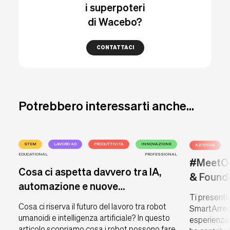
i superpoteri
di Wacebo?
CONTATTACI
Potrebbero interessarti anche...
STEM
LAVORO 4.0
PRODUTTIVITÀ
INNOVAZIONE
AZIENDA
EDUCATIONAL
PROFESSIONAL
#MeetOu
Cosa ci aspetta davvero tra IA,
& Found
automazione e nuove
Ti present
professioni?
Cosa ci riserva il futuro del lavoro tra robot
SmartArreda
umanoidi e intelligenza artificiale? In questo
esperienza 