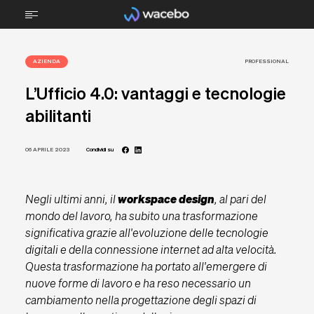
AZIENDA
CHI SIAMO
PROFESSIONAL
L’Ufficio 4.0: vantaggi e tecnologie
TECNOLOGIA
abilitanti
STEM
06 APRILE 2023
Condividi su
TECNICA PROFESSIONALE
SPORTS
Negli ultimi anni, il
, al pari del
workspace design
ARREDI
mondo del lavoro, ha subito una trasformazione
significativa grazie all'evoluzione delle tecnologie
PROGETTI
digitali e della connessione internet ad alta velocità.
Questa trasformazione ha portato all'emergere di
BRAIN FOOD
nuove forme di lavoro e ha reso necessario un
cambiamento nella progettazione degli spazi di