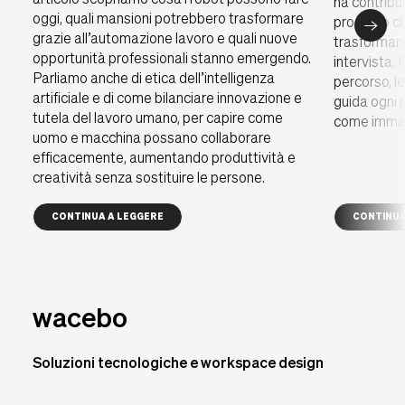
articolo scopriamo cosa i robot possono fare
ha contribu
oggi, quali mansioni potrebbero trasformare
progetto ch
grazie all’automazione lavoro e quali nuove
trasformare
opportunità professionali stanno emergendo.
intervista, 
Parliamo anche di etica dell’intelligenza
percorso, le
artificiale e di come bilanciare innovazione e
guida ogni
tutela del lavoro umano, per capire come
come immagi
uomo e macchina possano collaborare
efficacemente, aumentando produttività e
creatività senza sostituire le persone.
CONTINUA A LEGGERE
CONTINUA
wacebo
Soluzioni tecnologiche e workspace design