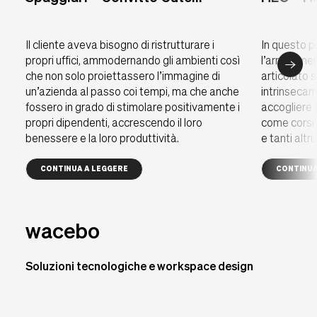
Il cliente aveva bisogno di ristrutturare i
In questo 
propri uffici, ammodernando gli ambienti così
l’arredamen
che non solo proiettassero l’immagine di
articolato s
un’azienda al passo coi tempi, ma che anche
intrinsecam
fossero in grado di stimolare positivamente i
accogliere t
propri dipendenti, accrescendo il loro
come corsi 
benessere e la loro produttività.
e tanti altri.
CONTINUA A LEGGERE
CONTINUA
wacebo
Soluzioni tecnologiche e workspace design