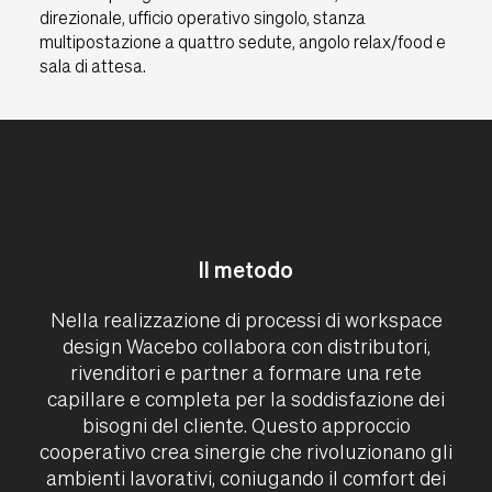
direzionale, ufficio operativo singolo, stanza
Assistenza RMA
multipostazione a quattro sedute, angolo relax/food e
Wacebo
SmartArreda
sala di attesa.
Downloads
Contatti
IT
UK
USA
Il metodo
Nella realizzazione di processi di workspace
design Wacebo collabora con distributori,
rivenditori e partner a formare una rete
capillare e completa per la soddisfazione dei
bisogni del cliente. Questo approccio
cooperativo crea sinergie che rivoluzionano gli
ambienti lavorativi, coniugando il comfort dei