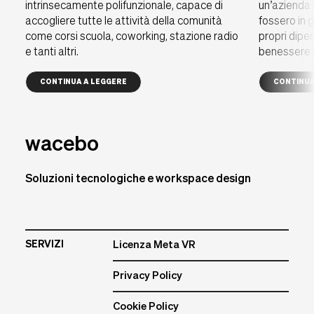
intrinsecamente polifunzionale, capace di
un’azienda 
accogliere tutte le attività della comunità
fossero in 
come corsi scuola, coworking, stazione radio
propri dipe
e tanti altri.
benessere e
CONTINUA A LEGGERE
CONTINUA
wacebo
Soluzioni tecnologiche e workspace design
SERVIZI
Licenza Meta VR
Privacy Policy
Cookie Policy