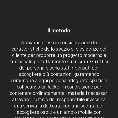
Assistenza RMA
Wacebo
SmartArreda
Downloads
Il metodo
Contatti
Abbiamo preso in considerazione le
caratteristiche dello spazio e le esigenze del
IT
UK
USA
cliente per proporre un progetto moderno e
funzionale perfettamente su misura. Gli uffici
del personale sono stati ripensati per
accogliere più postazioni, garantendo
comunque a ogni persona adeguato spazio e
collocando un locker in condivisione per
contenere ordinatamente i materiali necessari
al lavoro; l’ufficio del responsabile invece ha
una scrivania dedicata con una seduta per
accogliere ospiti e un ampio mobile con