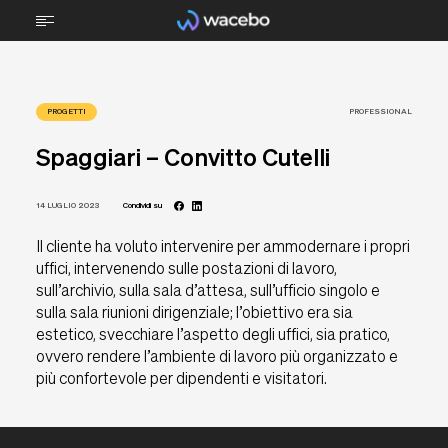
CHI SIAMO
PROGETTI
PROFESSIONAL
TECNOLOGIA
Spaggiari – Convitto Cutelli
STEM
14 LUGLIO 2023
Condividi su
TECNICA PROFESSIONALE
Il cliente ha voluto intervenire per ammodernare i propri
SPORTS
uffici, intervenendo sulle postazioni di lavoro,
sull’archivio, sulla sala d’attesa, sull’ufficio singolo e
ARREDI
sulla sala riunioni dirigenziale; l’obiettivo era sia
estetico, svecchiare l’aspetto degli uffici, sia pratico,
PROGETTI
ovvero rendere l’ambiente di lavoro più organizzato e
più confortevole per dipendenti e visitatori.
BRAIN FOOD