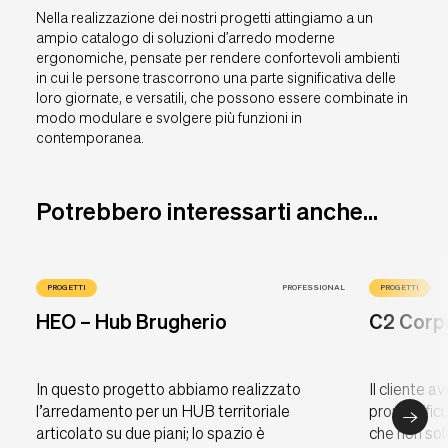
Nella realizzazione dei nostri progetti attingiamo a un
ampio catalogo di soluzioni d’arredo moderne
ergonomiche, pensate per rendere confortevoli ambienti
in cui le persone trascorrono una parte significativa delle
loro giornate, e versatili, che possono essere combinate in
modo modulare e svolgere più funzioni in
contemporanea.
Potrebbero interessarti anche...
PROGETTI
PROFESSIONAL
PROGETTI
HEO – Hub Brugherio
C2 Corp
In questo progetto abbiamo realizzato
Il cliente a
l’arredamento per un HUB territoriale
propri uffi
articolato su due piani; lo spazio è
che non sol