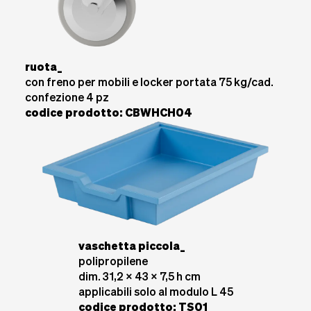
ruota_
con freno per mobili e locker portata 75 kg/cad.
confezione 4 pz
codice prodotto: CBWHCH04
vaschetta piccola_
polipropilene
dim. 31,2 x 43 x 7,5 h cm
applicabili solo al modulo L 45
codice prodotto: TS01