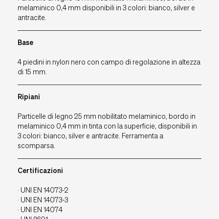
melaminico 0,4 mm disponibili in 3 colori: bianco, silver e
Assistenza RMA
antracite.
Wacebo
SmartArreda
Base
Downloads
4 piedini in nylon nero con campo di regolazione in altezza
Contatti
di 15 mm.
Ripiani
IT
EU
UK
USA
Particelle di legno 25 mm nobilitato melaminico, bordo in
melaminico 0,4 mm in tinta con la superficie, disponibili in
3 colori: bianco, silver e antracite. Ferramenta a
scomparsa.
Certificazioni
· UNI EN 14073-2
· UNI EN 14073-3
· UNI EN 14074