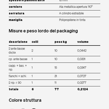
spessore pannelli ante
18 mm
cerniere
Ala metallica apertura 110°
serratura
A cilindro estraibile
maniglia
Polipropilene in tinta
Misure e peso lordo del packaging
descrizione
colli
peso kg
volume
2 ante basse
2
10
0,0442
dx/sx
cp. ante basse
1
10
0,0331
capp. + bas. +
1
15
0,0347
rip.
fianchi + schi.
1
31
0,0727
2 rip. r. 90
1
11
0,0277
totale
6
77
0,2124
Colore struttura