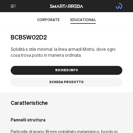
CORPORATE
EDUCATIONAL
CHI SIAMO
BCBSW02D2
TECNOLOGIA
Solidità e stile minimal: la linea armadi Motris, dove ogni
STEM
cosa trova posto in maniera ordinata.
TECNICA PROFESSIONALE
RICHIEDI INFO
SPORTS
SCHEDA PRODOTTO
ARREDI
PROGETTI
Caratteristiche
BRAIN FOOD
Pannelli struttura
Particelle di legno 18 mm nobilitato melaminico, bordo in