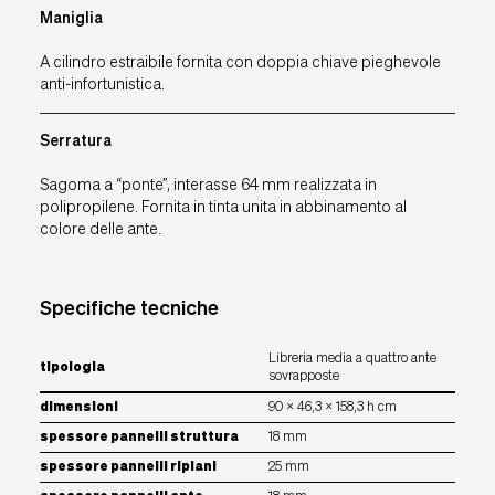
Maniglia
A cilindro estraibile fornita con doppia chiave pieghevole
anti-infortunistica.
Serratura
Sagoma a “ponte”, interasse 64 mm realizzata in
polipropilene. Fornita in tinta unita in abbinamento al
colore delle ante.
Specifiche tecniche
Libreria media a quattro ante
tipologia
sovrapposte
dimensioni
90 x 46,3 x 158,3 h cm
spessore pannelli struttura
18 mm
spessore pannelli ripiani
25 mm