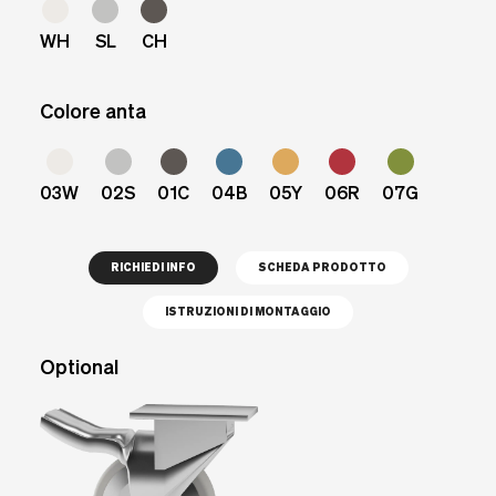
WH
SL
CH
Colore anta
03W
02S
01C
04B
05Y
06R
07G
RICHIEDI INFO
SCHEDA PRODOTTO
ISTRUZIONI DI MONTAGGIO
Optional