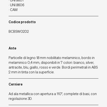
· UNI 8601
· UNI 8606
· CAM
Codice prodotto
BCBSW02D2
Ante
Particelle di legno 18 mm nobilitato melaminico, bordo in
melaminico 0,4 mm, disponibili in 7 colori: bianco, silver,
antracite, blu, giallo, rosso e verde. Bordi perimetrali in ABS
2 mm in tinta con la superficie.
Cerniere
Ad ala metallica con apertura a 110°, complete di basi, con
regolazione 3D.