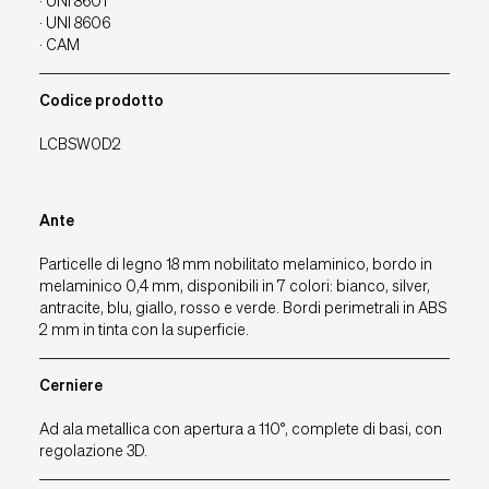
· UNI 8601
· UNI 8606
· CAM
Codice prodotto
LCBSW0D2
Ante
Particelle di legno 18 mm nobilitato melaminico, bordo in
melaminico 0,4 mm, disponibili in 7 colori: bianco, silver,
antracite, blu, giallo, rosso e verde. Bordi perimetrali in ABS
2 mm in tinta con la superficie.
Cerniere
Ad ala metallica con apertura a 110°, complete di basi, con
regolazione 3D.