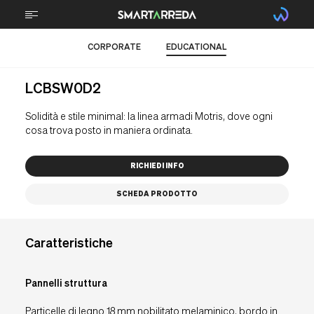
CORPORATE
EDUCATIONAL
CHI SIAMO
LCBSW0D2
TECNOLOGIA
Solidità e stile minimal: la linea armadi Motris, dove ogni
STEM
cosa trova posto in maniera ordinata.
TECNICA PROFESSIONALE
RICHIEDI INFO
SPORTS
SCHEDA PRODOTTO
ARREDI
PROGETTI
Caratteristiche
BRAIN FOOD
Pannelli struttura
Particelle di legno 18 mm nobilitato melaminico, bordo in