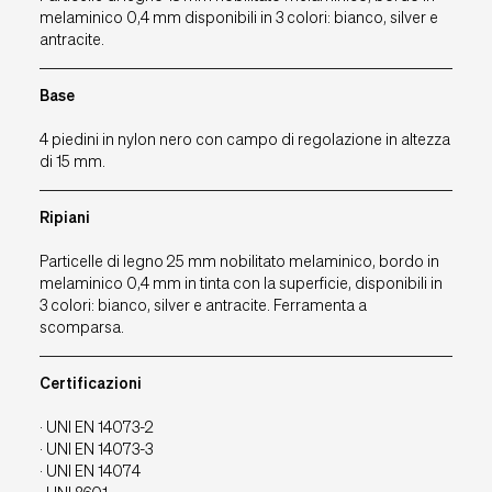
melaminico 0,4 mm disponibili in 3 colori: bianco, silver e
Assistenza RMA
antracite.
Wacebo
SmartArreda
Base
Downloads
4 piedini in nylon nero con campo di regolazione in altezza
Contatti
di 15 mm.
Ripiani
IT
EU
UK
USA
Particelle di legno 25 mm nobilitato melaminico, bordo in
melaminico 0,4 mm in tinta con la superficie, disponibili in
3 colori: bianco, silver e antracite. Ferramenta a
scomparsa.
Certificazioni
· UNI EN 14073-2
· UNI EN 14073-3
· UNI EN 14074