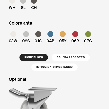
WH
SL
CH
Colore anta
03W
02S
01C
04B
05Y
06R
07G
RICHIEDI INFO
SCHEDA PRODOTTO
ISTRUZIONI DI MONTAGGIO
Optional