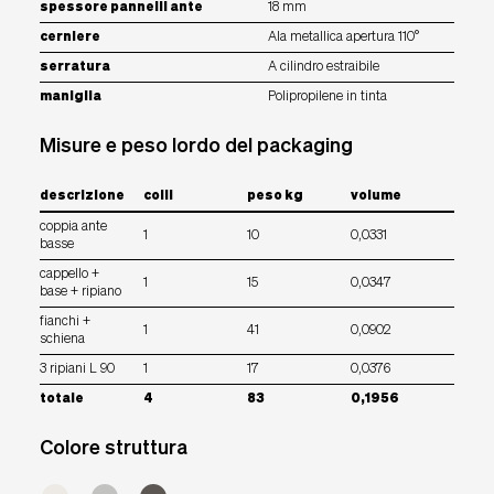
spessore pannelli ante
18 mm
cerniere
Ala metallica apertura 110°
serratura
A cilindro estraibile
maniglia
Polipropilene in tinta
Misure e peso lordo del packaging
descrizione
colli
peso kg
volume
coppia ante
1
10
0,0331
basse
cappello +
1
15
0,0347
base + ripiano
fianchi +
1
41
0,0902
schiena
3 ripiani L 90
1
17
0,0376
totale
4
83
0,1956
Colore struttura