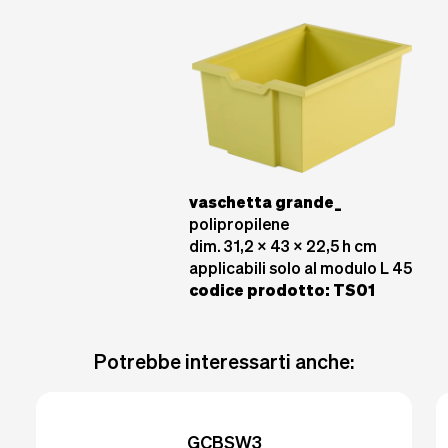
vaschetta grande_
polipropilene
dim. 31,2 x 43 x 22,5 h cm
applicabili solo al modulo L 45
codice prodotto
: TS01
Potrebbe interessarti anche:
GCBSW3