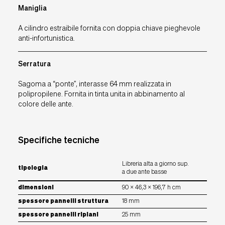
Maniglia
A cilindro estraibile fornita con doppia chiave pieghevole
anti-infortunistica.
Serratura
Sagoma a “ponte”, interasse 64 mm realizzata in
polipropilene. Fornita in tinta unita in abbinamento al
colore delle ante.
Specifiche tecniche
Libreria alta a giorno sup.
tipologia
a due ante basse
dimensioni
90 x 46,3 x 196,7 h cm
spessore pannelli struttura
18 mm
spessore pannelli ripiani
25 mm