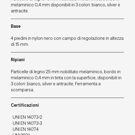
melaminico 0,4 mm disponibili in 3 colori: bianco, silver e
Assistenza RMA
antracite.
Wacebo
SmartArreda
Base
Downloads
4 piedini in nylon nero con campo di regolazione in altezza
Contatti
di 15 mm.
Ripiani
IT
EU
UK
USA
Particelle di legno 25 mm nobilitato melaminico, bordo in
melaminico 0,4 mm in tinta con la superficie, disponibili in
3 colori: bianco, silver e antracite. Ferramenta a
scomparsa.
Certificazioni
· UNI EN 14073-2
· UNI EN 14073-3
· UNI EN 14074