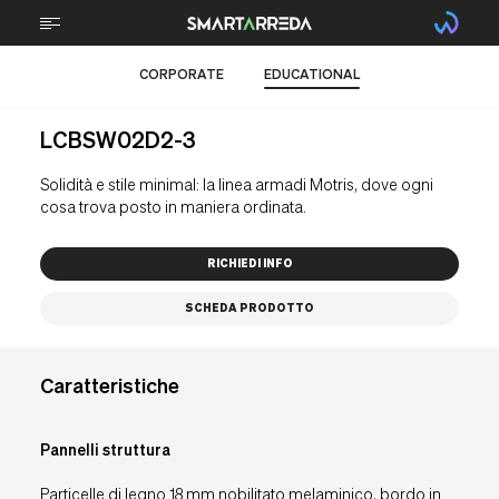
CORPORATE
EDUCATIONAL
CHI SIAMO
LCBSW02D2-3
TECNOLOGIA
Solidità e stile minimal: la linea armadi Motris, dove ogni
STEM
cosa trova posto in maniera ordinata.
TECNICA PROFESSIONALE
RICHIEDI INFO
SPORTS
SCHEDA PRODOTTO
ARREDI
PROGETTI
Caratteristiche
BRAIN FOOD
Pannelli struttura
Particelle di legno 18 mm nobilitato melaminico, bordo in