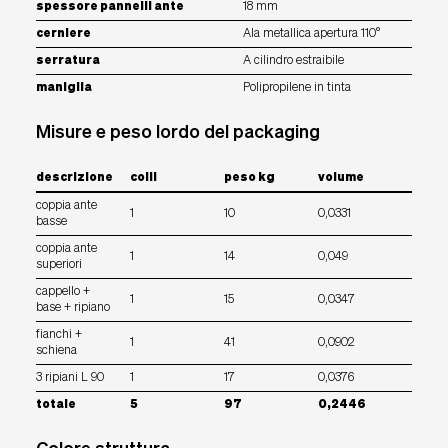
spessore pannelli ante
18 mm
cerniere
Ala metallica apertura 110°
serratura
A cilindro estraibile
maniglia
Polipropilene in tinta
Misure e peso lordo del packaging
descrizione
colli
peso kg
volume
coppia ante
1
10
0,0331
basse
coppia ante
1
14
0,049
superiori
cappello +
1
15
0,0347
base + ripiano
fianchi +
1
41
0,0902
schiena
3 ripiani L 90
1
17
0,0376
totale
5
97
0,2446