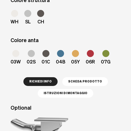
Colore struttura
WH
SL
CH
Colore anta
03W
02S
01C
04B
05Y
06R
07G
RICHIEDI INFO
SCHEDA PRODOTTO
ISTRUZIONI DI MONTAGGIO
Optional