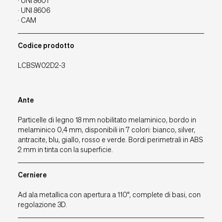
· UNI 8601
· UNI 8606
· CAM
Codice prodotto
LCBSW02D2-3
Ante
Particelle di legno 18 mm nobilitato melaminico, bordo in
melaminico 0,4 mm, disponibili in 7 colori: bianco, silver,
antracite, blu, giallo, rosso e verde. Bordi perimetrali in ABS
2 mm in tinta con la superficie.
Cerniere
Ad ala metallica con apertura a 110°, complete di basi, con
regolazione 3D.