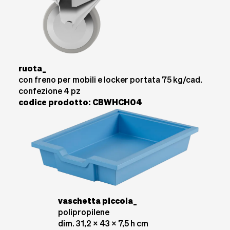
ruota_
con freno per mobili e locker portata 75 kg/cad.
confezione 4 pz
codice prodotto: CBWHCH04
vaschetta piccola_
polipropilene
dim. 31,2 x 43 x 7,5 h cm