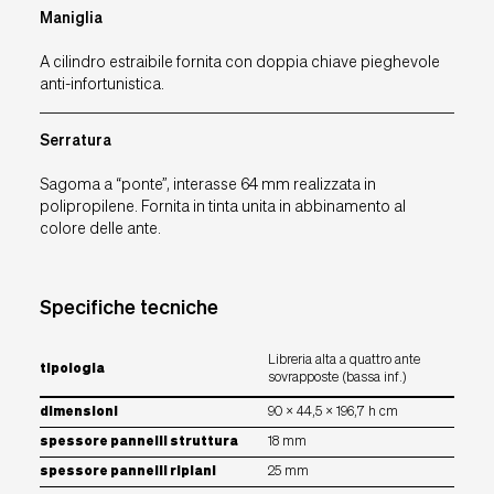
Maniglia
A cilindro estraibile fornita con doppia chiave pieghevole
anti-infortunistica.
Serratura
Sagoma a “ponte”, interasse 64 mm realizzata in
polipropilene. Fornita in tinta unita in abbinamento al
colore delle ante.
Specifiche tecniche
Libreria alta a quattro ante
tipologia
sovrapposte (bassa inf.)
dimensioni
90 x 44,5 x 196,7 h cm
spessore pannelli struttura
18 mm
spessore pannelli ripiani
25 mm