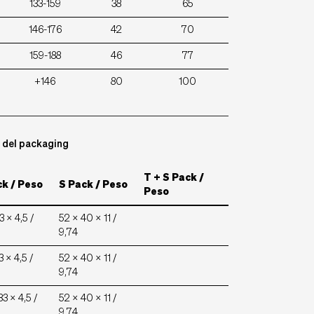
133-159
38
65
146-176
42
70
159-188
46
77
+146
80
100
o del packaging
T + S Pack /
k / Peso
S Pack / Peso
Peso
3 x 4,5 /
52 x 40 x 11 /
9,74
3 x 4,5 /
52 x 40 x 11 /
9,74
83 x 4,5 /
52 x 40 x 11 /
9,74