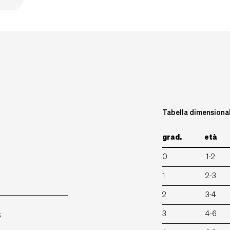
Tabella dimensiona
grad.
età
0
1-2
1
2-3
2
3-4
3
4-6
6