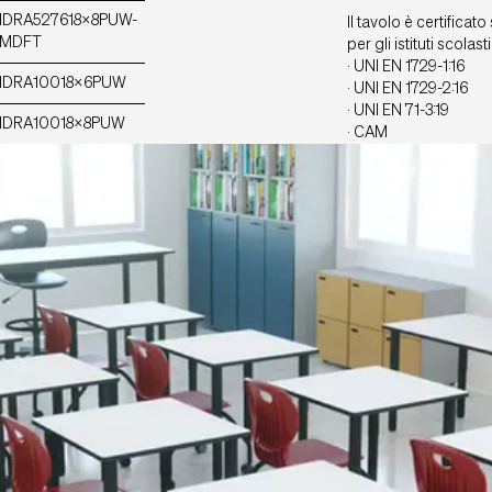
IDRA527618X8PUW-
Il tavolo è certifica
MDFT
per gli istituti scolasti
· UNI EN 1729-1:16
IDRA10018X6PUW
· UNI EN 1729-2:16
· UNI EN 71-3:19
IDRA10018X8PUW
· CAM