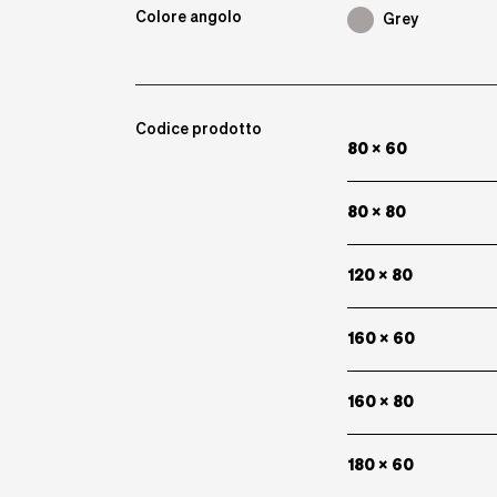
Colore angolo
Grey
Codice prodotto
80 x 60
80 x 80
120 x 80
160 x 60
160 x 80
180 x 60