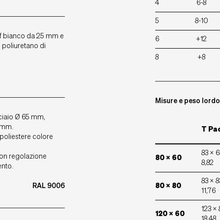
4
6-8
5
8-10
f bianco da 25 mm e
6
+12
 poliuretano di
8
+8
Misure e peso lord
cciaio Ø 65 mm,
 mm.
T Pac
-poliestere colore
83 x 6
con regolazione
80 x 60
8,82
ento.
83 x 8
RAL 9006
80 x 80
11,76
123 x 
120 x 60
18,48