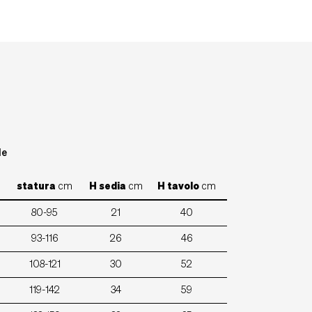
le
statura
cm
H sedia
cm
H tavolo
cm
80-95
21
40
93-116
26
46
108-121
30
52
119-142
34
59