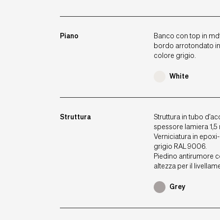
Piano
Banco con top in md
bordo arrotondato in
colore grigio.
White
Struttura
Struttura in tubo d’a
spessore lamiera 1,5
Verniciatura in epoxi
grigio RAL 9006.
Piedino antirumore 
altezza per il livellam
Grey