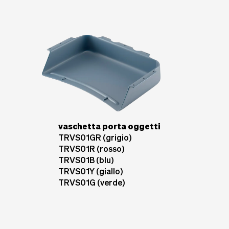
vaschetta porta oggetti
TRVS01GR (grigio)
TRVS01R (rosso)
TRVS01B (blu)
TRVS01Y (giallo)
TRVS01G (verde)