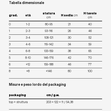
Tabella dimensionale
statura
H tavolo
grad.
età
H sedia
cm
cm
cm
0
1-2
80-95
21
40
1
2-3
93-116
26
46
2
3-4
108-121
30
52
3
4-6
119-142
34
59
4
6-8
133-159
38
65
5
8-10
146-176
42
70
6
+12
159-188
46
77
8
+8
+146
80
100
Misure e peso lordo del packaging
packaging
cm / g.w.
top + struttura
203 x 122 x 11 / 54,38