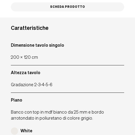
Assistenza RMA
SCHEDA PRODOTTO
Wacebo
SmartArreda
Caratteristiche
Downloads
Contatti
Dimensione tavolo singolo
200 x 120 cm
IT
EU
UK
USA
Altezza tavolo
Gradazione 2-3-4-5-6
Piano
Banco con top in mdf bianco da 25 mm e bordo
arrotondato in poliuretano di colore grigio.
White