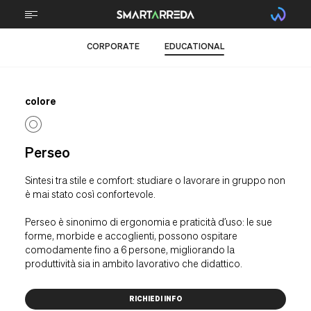
CORPORATE
EDUCATIONAL
CHI SIAMO
TECNOLOGIA
colore
STEM
TECNICA PROFESSIONALE
Perseo
SPORTS
Sintesi tra stile e comfort: studiare o lavorare in gruppo non
è mai stato così confortevole.
ARREDI
Perseo è sinonimo di ergonomia e praticità d’uso: le sue
forme, morbide e accoglienti, possono ospitare
PROGETTI
comodamente fino a 6 persone, migliorando la
produttività sia in ambito lavorativo che didattico.
BRAIN FOOD
RICHIEDI INFO