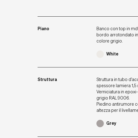
Piano
Banco con top in md
bordo arrotondato in
colore grigio.
White
Struttura
Struttura in tubo d’a
spessore lamiera 1,5
Verniciatura in epoxi
grigio RAL 9006.
Piedino antirumore 
altezza per il livellam
Grey