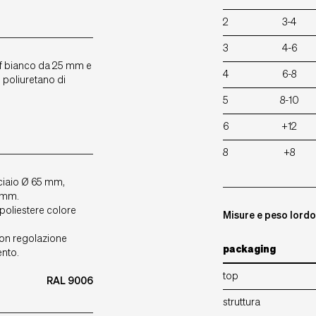
2
3-4
3
4-6
f bianco da 25 mm e
4
6-8
 poliuretano di
5
8-10
6
+12
8
+8
cciaio Ø 65 mm,
 mm.
-poliestere colore
Misure e peso lord
con regolazione
packaging
ento.
top
RAL 9006
struttura