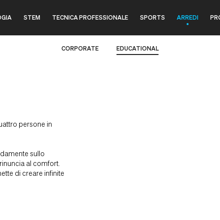
GIA
STEM
TECNICA PROFESSIONALE
SPORTS
ARREDI
PR
CORPORATE
EDUCATIONAL
uattro persone in
odamente sullo
rinuncia al comfort.
tte di creare infinite