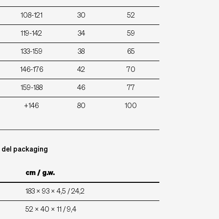
108-121
30
52
119-142
34
59
133-159
38
65
146-176
42
70
159-188
46
77
+146
80
100
o del packaging
cm / g.w.
183 x 93 x 4,5 / 24,2
52 x 40 x 11 / 9,4