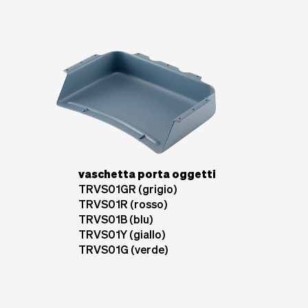
vaschetta porta oggetti
TRVS01GR (grigio)
TRVS01R (rosso)
TRVS01B (blu)
TRVS01Y (giallo)
TRVS01G (verde)