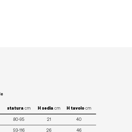
le
statura
cm
H sedia
cm
H tavolo
cm
80-95
21
40
93-116
26
46