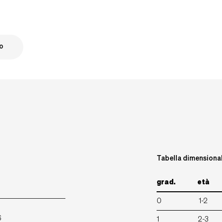
O
Tabella dimensiona
grad.
età
0
1-2
6
1
2-3