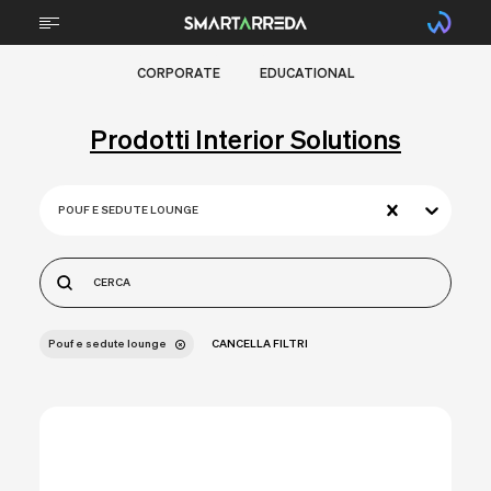
CORPORATE
EDUCATIONAL
CHI SIAMO
Prodotti Interior Solutions
TECNOLOGIA
STEM
POUF E SEDUTE LOUNGE
TECNICA PROFESSIONALE
SPORTS
ARREDI
Pouf e sedute lounge
CANCELLA FILTRI
PROGETTI
BRAIN FOOD