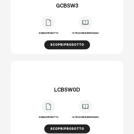
GCBSW3
Assistenza RMA
Wacebo
SmartArreda
Downloads
SCHEDA PRODOTTO
ISTRUZIONI DI MONTAGGIO
Contatti
SCOPRI PRODOTTO
IT
EU
UK
USA
LCBSW0D
SCHEDA PRODOTTO
ISTRUZIONI DI MONTAGGIO
SCOPRI PRODOTTO