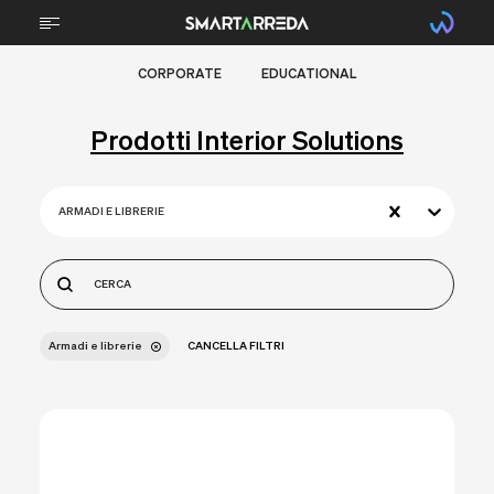
CORPORATE
EDUCATIONAL
CHI SIAMO
Prodotti Interior Solutions
TECNOLOGIA
STEM
ARMADI E LIBRERIE
TECNICA PROFESSIONALE
SPORTS
ARREDI
Armadi e librerie
CANCELLA FILTRI
PROGETTI
BRAIN FOOD